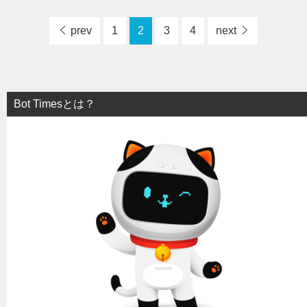
prev
1
2
3
4
next
Bot Timesとは？