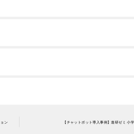
ション
【チャットボット導入事例】進研ゼミ 小