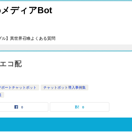
メディアBot
プル】異世界召喚よくある質問
エコ配
サポートチャットボット
チャットボット導入事例集
送
0
0